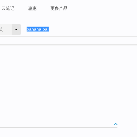
云笔记
惠惠
更多产品
英