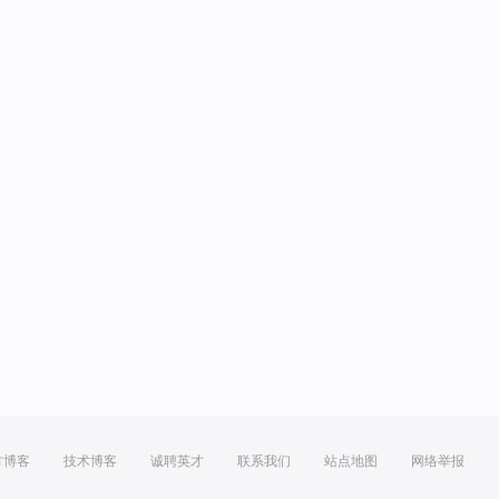
方博客
技术博客
诚聘英才
联系我们
站点地图
网络举报