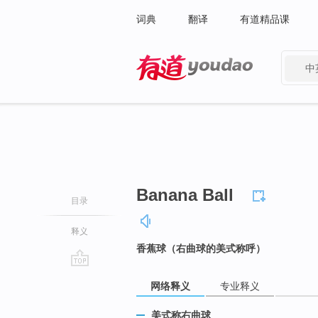
词典
翻译
有道精品课
中
有道 - 网易旗下搜索
Banana Ball
目录
释义
香蕉球（右曲球的美式称呼）
go
网络释义
专业释义
top
美式称右曲球