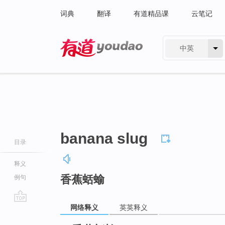
词典
翻译
有道精品课
云笔记
中英
有道 - 网易旗下搜索
banana slug
目录
释义
香蕉蛞蝓
例句
网络释义
英英释义
go
top