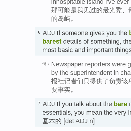
inhospitable island I've ever
那可能是我见过的最光秃、
的岛屿。
ADJ
If someone gives you the
6.
barest
details of something, the
most basic and important th
Newspaper reporters were gi
例：
by the superintendent in char
报社记者们只提供了负责该
要事实。
ADJ
If you talk about the
bare
m
7.
essentials, you mean the very l
基本的
[det ADJ n]