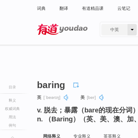
词典
翻译
有道精品课
云笔记
中英
有道 - 网易旗下搜索
baring
目录
英
[ˈbeərɪŋ]
美
[ber]
释义
v. 脱去；暴露（bare的现在分词
权威词典
用法
n. （Baring）（英、美、澳
例句
网络释义
专业释义
英英释义