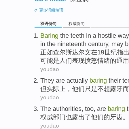
更多
词组短语
双语例句
权威例句
Baring
the
teeth
in
a hostile
way
in
the
nineteenth
century
,
may b
正如
查尔斯
达尔文
在
19
世纪
指
可能
是人们表现愤怒情绪的
通用
youdao
They
are actually
baring
their
te
但
实际上
，
他们
只是不想
露
牙
而
youdao
The authorities
,
too
, are
baring
权威
部门
也
露出了
他们的
牙齿。
youdao