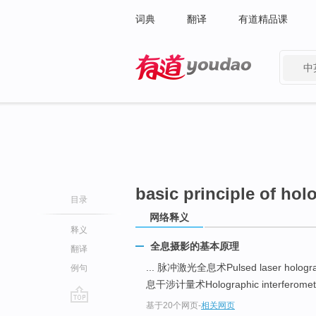
词典
翻译
有道精品课
中
有道 - 网易旗下搜索
basic principle of ho
目录
网络释义
释义
全息摄影的基本原理
翻译
... 脉冲激光全息术Pulsed laser hologr
例句
息干涉计量术Holographic interferometry
基于20个网页
-
相关网页
go