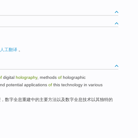
人工翻译
。
f
digital
holography
,
methods
of
holographic
nd
potential applications
of
this technology
in
various
理
，数字
全息
重建
中的
主要
方法
以及
数字全息
技术
以
其
独特的