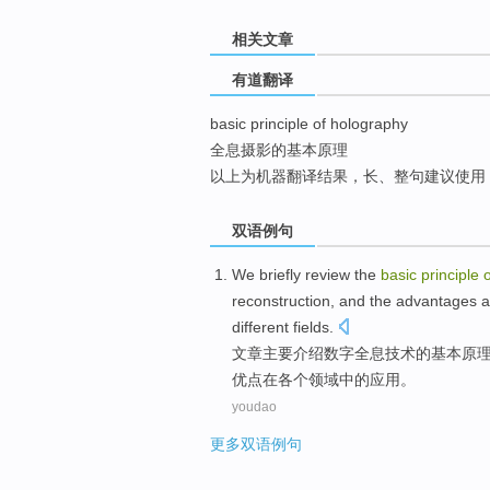
top
相关文章
有道翻译
basic principle of holography
全息摄影的基本原理
以上为机器翻译结果，长、整句建议使用
双语例句
We briefly
review the
basic
principle
o
reconstruction
,
and
the advantages
a
different
fields
.
文章
主要介绍
数字
全息
技术
的
基本
原
优点
在
各个
领域
中的应用
。
youdao
更多双语例句