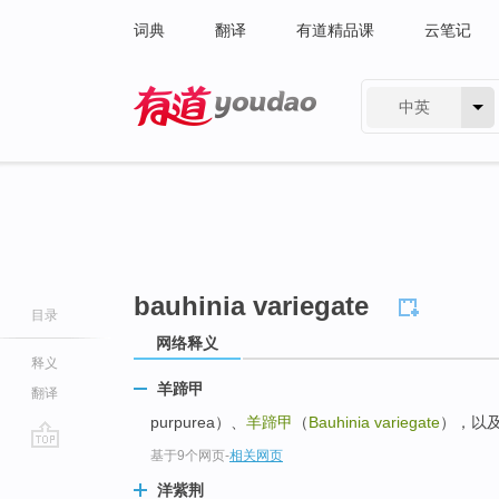
词典
翻译
有道精品课
云笔记
中英
有道 - 网易旗下搜索
bauhinia variegate
目录
网络释义
释义
羊蹄甲
翻译
purpurea）、
羊蹄甲
（
Bauhinia variegate
），以
基于9个网页
-
相关网页
go
top
洋紫荆