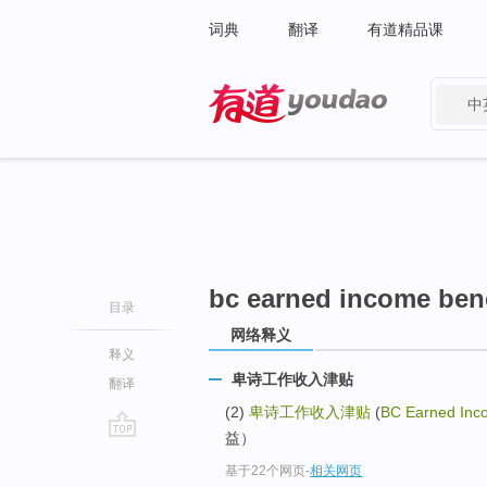
词典
翻译
有道精品课
中
有道 - 网易旗下搜索
bc earned income bene
目录
网络释义
释义
卑诗工作收入津贴
翻译
(2)
卑诗工作收入津贴
(
BC Earned Inco
益）
go
基于22个网页
-
相关网页
top