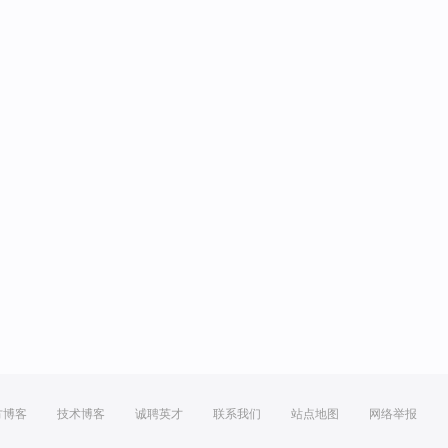
方博客
技术博客
诚聘英才
联系我们
站点地图
网络举报