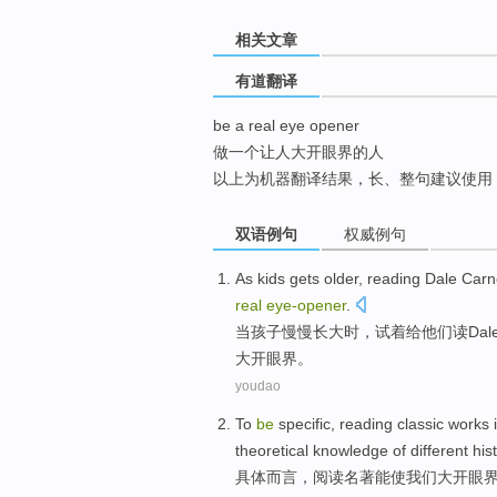
top
相关文章
有道翻译
be a real eye opener
做一个让人大开眼界的人
以上为机器翻译结果，长、整句建议使用
双语例句
权威例句
As
kids
gets older
,
reading
Dale
Carn
real
eye-
opener
.
当
孩子
慢慢
长大
时，试着给他们
读
Dal
大开眼界
。
youdao
To
be
specific
,
reading
classic
works 
theoretical
knowledge
of different
his
具体
而言，
阅读
名著
能
使
我们
大开眼