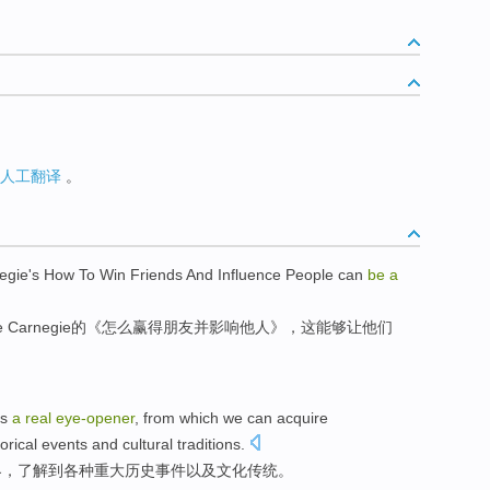
人工翻译
。
egie
's
How To
Win
Friends
And
Influence
People
can
be
a
e
Carnegie
的
《
怎么
赢得
朋友
并
影响
他人》，这
能够
让他们
is
a
real
eye-
opener
, from
which
we
can acquire
torical
events
and
cultural
traditions
.
界
，
了解
到
各种
重大
历史
事件
以及
文化
传统
。