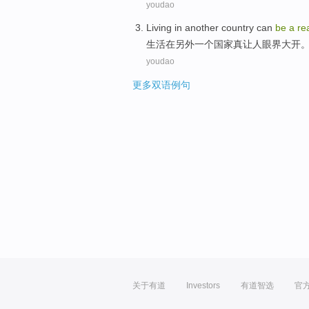
youdao
Living
in
another
country
can
be
a
re
生活
在
另外一个
国家
真
让人眼界大开
youdao
更多双语例句
关于有道
Investors
有道智选
官