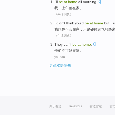
I
'll
be
at
home
all
morning.
我
一上午都
在家
。
《牛津词典》
I
didn
't
think you
'd
be
at
home
but I
j
我
想你
不会
在家
，
只是
碰碰
运气
顺路
《牛津词典》
T
hey can't
be
at
home
.
他
们不可能在家。
youdao
更多双语例句
关于有道
Investors
有道智选
官