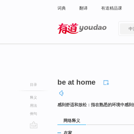
词典
翻译
有道精品课
中
有道 - 网易旗下搜索
be at home
目录
释义
感到舒适和放松：指在熟悉的环境中感到
用法
例句
网络释义
go
在家