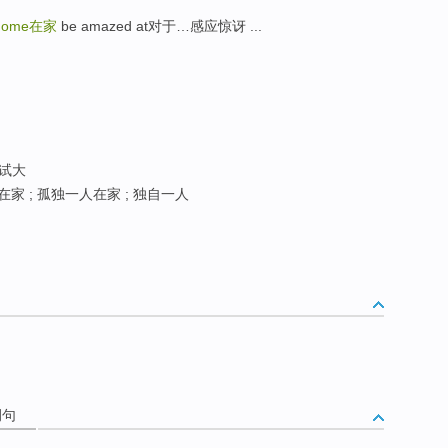
 home
在家
be amazed at对于…感应惊讶 ...
考试大
在家 ; 孤独一人在家 ; 独自一人
例句