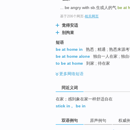
top
... be angry with sb.生或人的气
be at
基于206个网页
-
相关网页
觉得安适
别拘束
短语
be at home in
熟悉 ; 精通 ; 熟悉来源
be at home alone
独自一人在家 ; 独自
to be at home
到家 ; 待在家
更多
网络短语
同近义词
在家；感到象在家一样舒适自在
stick in
,
be in
双语例句
原声例句
权威