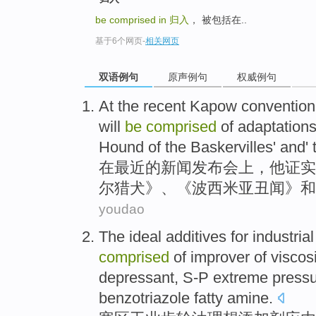
be comprised in
归入
， 被包括在..
基于6个网页
-
相关网页
双语例句
原声例句
权威例句
At
the recent
Kapow convention
will
be
comprised
of
adaptation
Hound
of the
Baskervilles
'
and
'
在
最近
的
新闻发布
会上
，
他
证实
尔
猎犬
》、《
波西米亚
丑闻
》
和
youdao
The
ideal
additives
for
industrial
comprised
of
improver
of
viscos
depressant
,
S-P
extreme
press
benzotriazole
fatty
amine
.