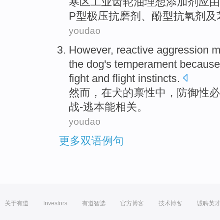
寒区
工业
齿轮油
理想
添加剂
应
由
P
型
极
压
抗磨剂、酚型抗氧
剂
及
youdao
However
, reactive
aggression
m
the
dog
's
temperament because 
fight
and
flight instincts
.
然而
，
在
犬
的
禀性
中，
防御性
必
战
-
逃
本能相关。
youdao
更多双语例句
关于有道
Investors
有道智选
官方博客
技术博客
诚聘英