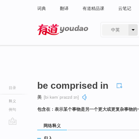
词典
翻译
有道精品课
云笔记
中英
有道 - 网易旗下搜索
be comprised in
目录
美
[bi kəmˈpraɪzd ɪn]
释义
包含在：表示某个事物是另一个更大或更复杂事物的
例句
网络释义
go
top
归入