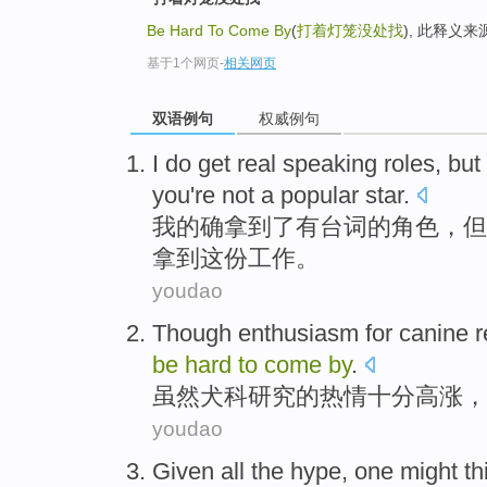
Be Hard To Come By
(
打着灯笼没处找
), 此释义
基于1个网页
-
相关网页
双语例句
权威例句
I
do get real speaking roles, bu
you're not a popular star.
我
的确拿到了有台词的角色，但
拿到这份工作。
youdao
Though
enthusiasm
for
canine
r
be
hard
to
come
by
.
虽然
犬科
研究
的
热情
十分
高涨，
youdao
Given
all
the hype
, one
might
th