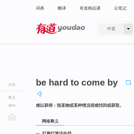
词典
翻译
有道精品课
云笔记
中英
有道 - 网易旗下搜索
be hard to come by
目录
释义
难以获得：指某物或某种情况很难找到或获取。
例句
网络释义
go
top
打着灯笼没处找