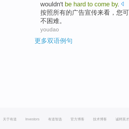
wouldn't
be
hard
to
come
by
.
按照
所有
的
广告
宣传来看，您
可
不
困难
。
youdao
更多双语例句
关于有道
Investors
有道智选
官方博客
技术博客
诚聘英