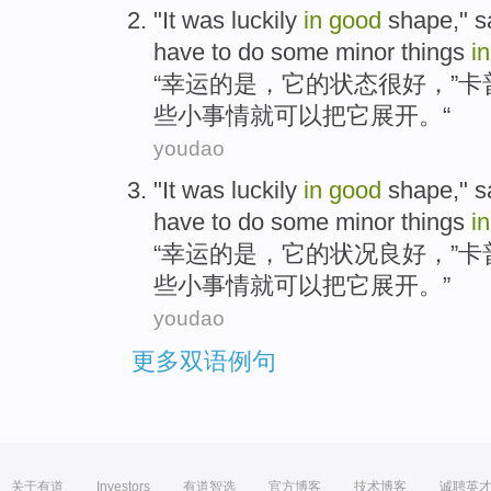
"
It
was luckily
in
good
shape
,"
s
have to
do
some minor
things
i
“幸运的
是
，
它
的
状态
很好
，”
卡
些小
事情
就
可以
把
它展开。“
youdao
"
It
was luckily
in
good
shape
,"
s
have to
do
some minor
things
i
“幸运的
是
，
它
的状况
良好
，”卡
些小
事情
就
可以
把
它展开。”
youdao
更多双语例句
关于有道
Investors
有道智选
官方博客
技术博客
诚聘英