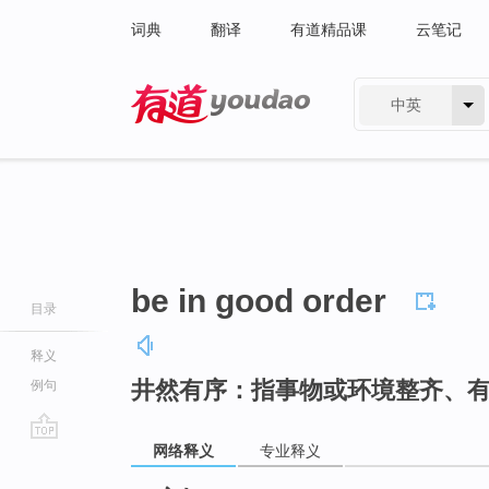
词典
翻译
有道精品课
云笔记
中英
有道 - 网易旗下搜索
be in good order
目录
释义
井然有序：指事物或环境整齐、
例句
网络释义
专业释义
go
top