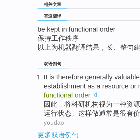
相关文章
top
有道翻译
be kept in functional order
保持工作秩序
以上为机器翻译结果，长、整句
双语例句
It
is
therefore
generally
valuable
establishment
as
a
resource
or
functional
order
.
因此
，
将
科研
机构
视为
一
种
资源
运行
状态
。这样做
通常
是
很有价
youdao
更多双语例句