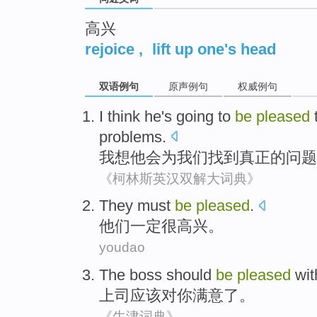
高兴
rejoice
,
lift up one's head
双语例句
原声例句
权威例句
I
think
he
's
going to
be
pleased
problems
.
我
想
他
会
为
我们
找到
真正
的
问题
《柯林斯英汉双解大词典》
They
must
be
pleased
.
他们
一定
很高兴
。
youdao
The
boss
should
be
pleased
wi
上司
应该
对你
满意
了。
《牛津词典》