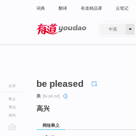
词典
翻译
有道精品课
云笔记
中英
有道 - 网易旗下搜索
be pleased
目录
美
[bi pliːzd]
释义
高兴
用法
例句
网络释义
go