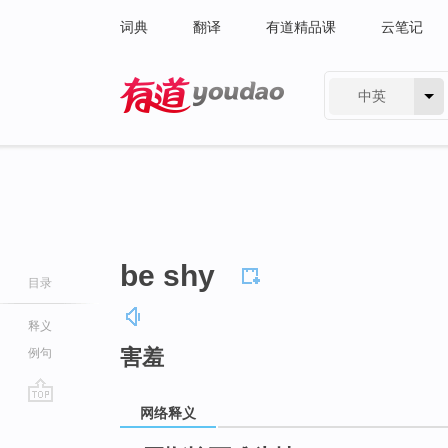
词典
翻译
有道精品课
云笔记
中英
有道 - 网易旗下搜索
be shy
目录
释义
害羞
例句
网络释义
go
top