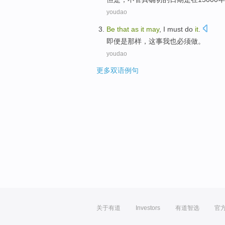
youdao
Be
that
as
it
may
,
I
must
do
it
.
即便
是
那样，这事
我
也
必须
做。
youdao
更多双语例句
关于有道
Investors
有道智选
官