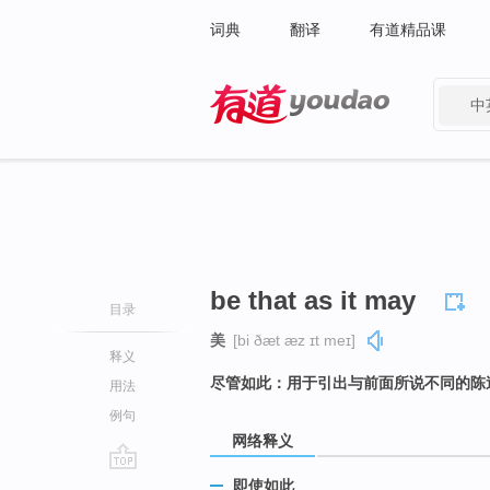
词典
翻译
有道精品课
中
有道 - 网易旗下搜索
be that as it may
目录
美
[bi ðæt æz ɪt meɪ]
释义
尽管如此：用于引出与前面所说不同的陈
用法
例句
网络释义
go
即使如此