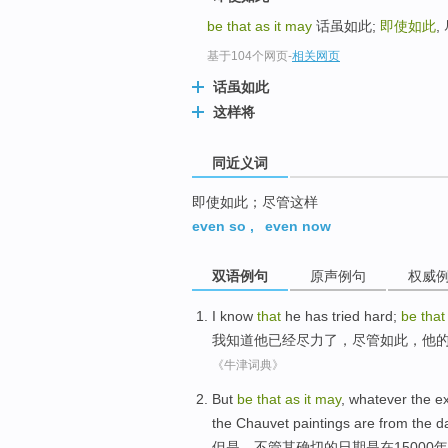
top
be that as it may
话虽如此;
即使如此
,
基于104个网页
-
相关网页
话虽如此
这样将
同近义词
即使如此；尽管这样
even so
,
even now
双语例句
原声例句
权威
I
know
that
he
has
tried hard
;
be
that
我
知道
他
已经
尽力
了，尽管
如此
，
他
《牛津词典》
But
be
that
as
it
may
,
whatever
the
e
the
Chauvet paintings
are
from the
d
但是
，
不管其
确切
的
日期
是
在15000年