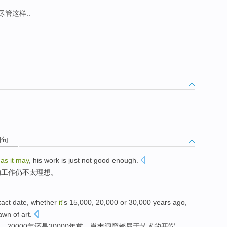
 尽管这样..
例句
as
it
may
,
his
work
is just
not
good enough
.
的
工作
仍
不太理想。
xact
date
, whether
it
's 15,000, 20,000
or
30,000
years ago
,
awn
of
art
.
、20000年
还是
30000
年前
，
肖韦
洞窟都
属于
艺术
的
开端
。