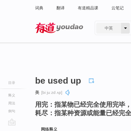
词典
翻译
有道精品课
云笔记
中英
有道 - 网易旗下搜索
be used up
目录
美
[bi juːzd ʌp]
释义
用完：指某物已经完全使用完毕
用法
例句
耗尽：指某种资源或能量已经完
go
网络释义