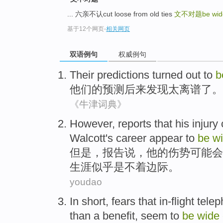
... 六亲不认cut loose from old ties
文不对题be wide 
基于12个网页
-
相关网页
双语例句
权威例句
Their
predictions
turned
out to
b
他们的
预测
后来
发现
太
离谱
了
。
《牛津词典》
However
,
reports
that
his
injury
Walcott
's
career
appear to
be
w
但是
，
报告
说，
他
的
伤势
可能会
生涯
似乎
是
不着边际。
youdao
In short
,
fears
that
in-flight
tele
than a
benefit
, seem to
be
wide