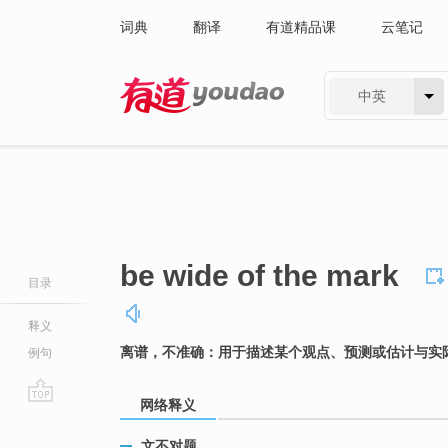
词典
翻译
有道精品课
云笔记
中英
有道 - 网易旗下搜索
be wide of the mark
目录
释义
离谱，不准确：用于描述某个观点、预测或估计与实
例句
网络释义
go
top
文不对题