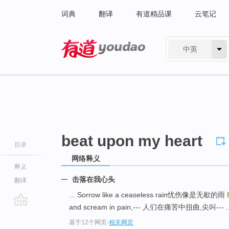
词典
翻译
有道精品课
云笔记
中英
有道 - 网易旗下搜索
beat upon my heart
目录
网络释义
释义
击落在我心头
翻译
... Sorrow like a ceaseless rain忧伤像是无歇的雨
and scream in pain,--- 人们在痛苦中扭曲,尖叫--- ..
go
基于12个网页
-
相关网页
top