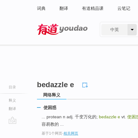
词典
翻译
有道精品课
云笔记
中英
有道 - 网易旗下搜索
bedazzle e
目录
网络释义
释义
使困惑
翻译
... protean n adj. 千变万化的;
bedazzle e
vt.
使困
容易教的 ...
go
基于1个网页
-
相关网页
top