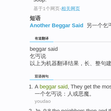
top
基于1个网页
-
相关网页
短语
Another Beggar Said
另一个乞
有道翻译
beggar said
乞丐说
以上为机器翻译结果，长、整句
双语例句
A
beggar
said
, They get the mos
一个
乞丐
说
：人或恶魔。
youdao
Jn
. 9:8
the
neighbors
then
and