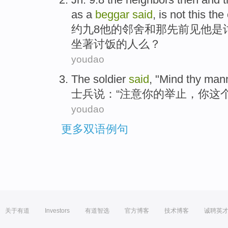
as
a
beggar
said
,
is not
this
the 
约
九8
他
的
邻舍
和
那
先前
见
他
是
坐著
讨饭
的人么？
youdao
The soldier
said
, "
Mind
thy
man
士兵
说
：“
注意
你
的
举止
，
你
这
youdao
更多双语例句
关于有道
Investors
有道智选
官方博客
技术博客
诚聘英