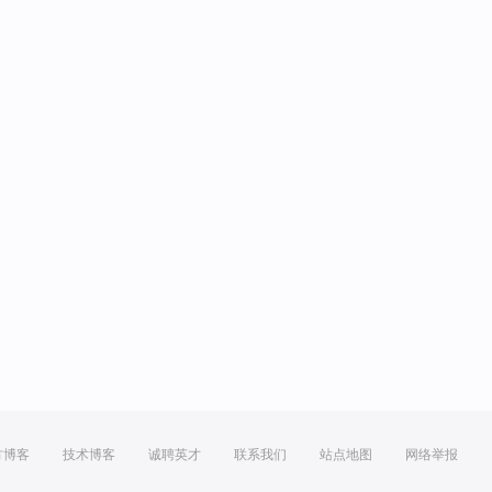
方博客
技术博客
诚聘英才
联系我们
站点地图
网络举报