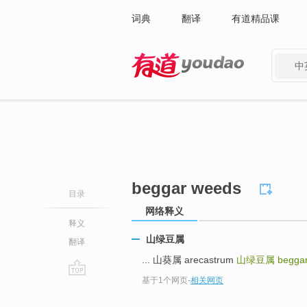
词典
翻译
有道精品课
中
有道 - 网易旗下搜索
beggar weeds
目录
网络释义
释义
山绿豆属
翻译
... 山葵属 arecastrum
山绿豆属
begga
基于1个网页
-
相关网页
go
top