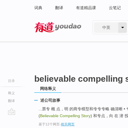
词典
翻译
有道精品课
云笔记
中英
有道 - 网易旗下搜索
believable compelling 
目录
网络释义
释义
述公司故事
翻译
...票专 概 点，明 的商专模型和专专专略 确清晰 •
(
Believable Compelling Story
) 和专点，向 在 
go
基于12个网页
-
相关网页
top