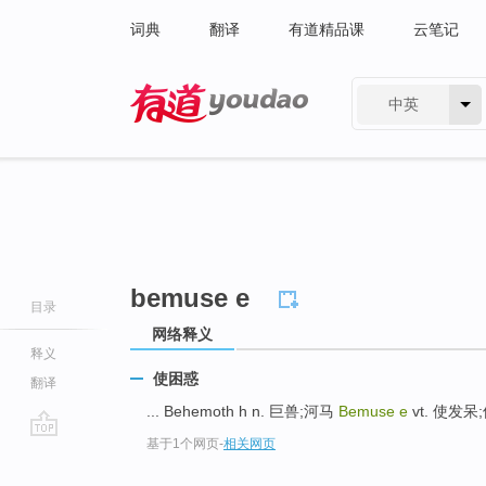
词典
翻译
有道精品课
云笔记
中英
有道 - 网易旗下搜索
bemuse e
目录
网络释义
释义
使困惑
翻译
... Behemoth h n. 巨兽;河马
Bemuse e
vt. 使发呆
基于1个网页
-
相关网页
go
top