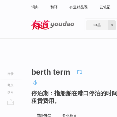
词典
翻译
有道精品课
云笔记
中英
有道 - 网易旗下搜索
berth term
目录
释义
停泊期：指船舶在港口停泊的时
例句
租赁费用。
go
top
网络释义
专业释义