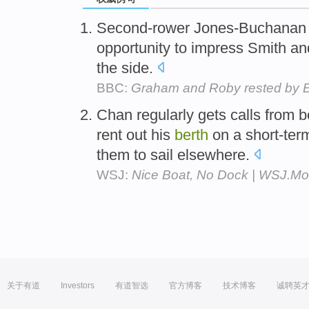
Second-rower Jones-Buchanan b
opportunity to impress Smith a
the side.
BBC:
Graham and Roby rested by 
Chan regularly gets calls from b
rent out his
berth
on a short-term
them to sail elsewhere.
WSJ:
Nice Boat, No Dock | WSJ.
关于有道
Investors
有道智选
官方博客
技术博客
诚聘英