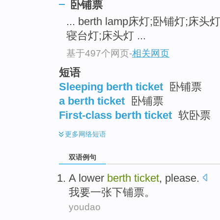
卧铺票
... berth lamp床灯;卧铺灯;床头
寝台灯;床头灯 ...
基于497个网页
-
相关网页
短语
Sleeping berth ticket
卧铺票
a berth ticket
卧铺票
First-class berth ticket
软卧票
更多
网络短语
双语例句
A
lower
berth
ticket
,
please
.
我
要一张
下铺
票
。
youdao