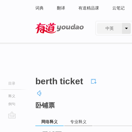
词典
翻译
有道精品课
云笔记
中英
有道 - 网易旗下搜索
berth ticket
目录
释义
卧铺票
例句
网络释义
专业释义
go
top