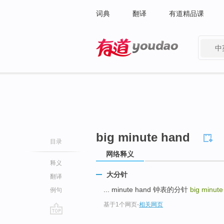
词典
翻译
有道精品课
中
有道 - 网易旗下搜索
big minute hand
目录
网络释义
释义
大分针
翻译
... minute hand 钟表的分针
big minut
例句
基于1个网页
-
相关网页
go