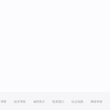
方博客
技术博客
诚聘英才
联系我们
站点地图
网络举报