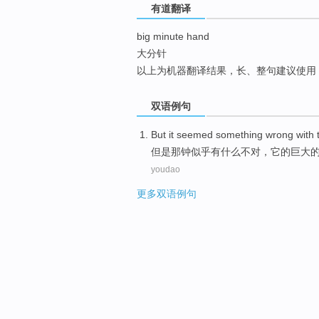
有道翻译
top
big minute hand
大分针
以上为机器翻译结果，长、整句建议使用
双语例句
But
it
seemed
something
wrong with
但是
那
钟
似乎
有什么
不对
，它
的
巨大
youdao
更多双语例句