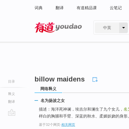
词典
翻译
有道精品课
云笔记
中英
有道 - 网易旗下搜索
billow maidens
目录
网络释义
释义
名为扬波之女
翻译
描述：海洋死神谰，埃吉尔和澜生了九个女儿，
名
样白的胸脯和手臂、深蓝的秋水、柔媚妖娆的身形
go
基于32个网页
-
相关网页
top