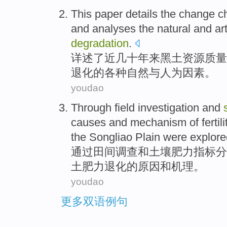
This paper details
the
change
c
and
analyses
the
natural
and
art
degradation
.
详述
了
近几十年来黑土资源
质量
退化
的各种
自然
与
人为
因素
。
youdao
Through
field
investigation
and
causes
and
mechanism
of fertil
the
Songliao
Plain
were
explore
通过
田间
调查
和
土壤
肥力
指标
分
土肥力
退化
的
原因
和
机理
。
youdao
更多双语例句