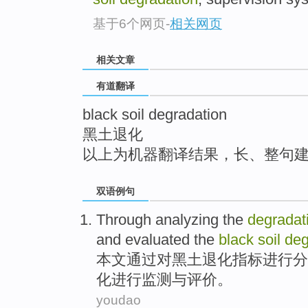
top
基于6个网页
-
相关网页
相关文章
有道翻译
black soil degradation
黑土退化
以上为机器翻译结果，长、整句
双语例句
Through
analyzing
the
degradat
and
evaluated
the
black
soil
deg
本文
通过
对
黑土
退化
指标
进行
分
化
进行监测
与
评价。
youdao