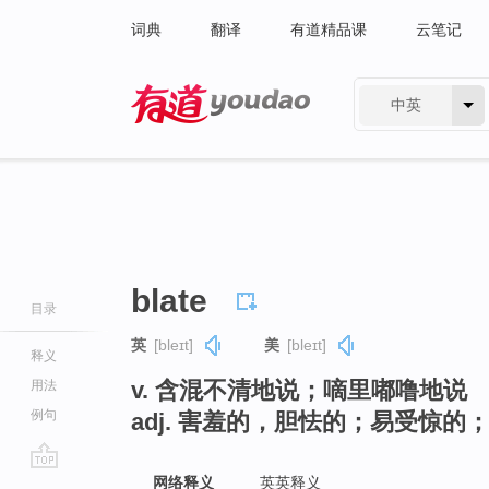
词典
翻译
有道精品课
云笔记
中英
有道 - 网易旗下搜索
blate
目录
英
[bleɪt]
美
[bleɪt]
释义
v. 含混不清地说；嘀里嘟噜地说
用法
例句
adj. 害羞的，胆怯的；易受惊的
go
网络释义
英英释义