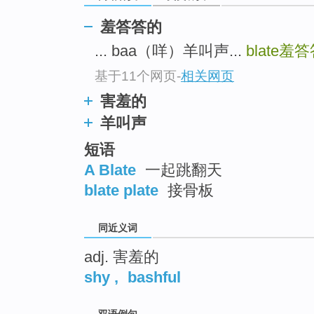
top
羞答答的
... baa（咩）羊叫声...
blate
羞答
基于11个网页
-
相关网页
害羞的
羊叫声
短语
A Blate
一起跳翻天
blate plate
接骨板
同近义词
adj. 害羞的
shy
,
bashful