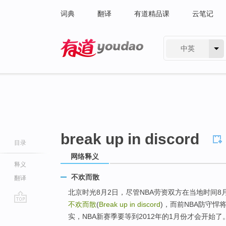
词典
翻译
有道精品课
云笔记
中英
有道 - 网易旗下搜索
break up in discord
目录
网络释义
释义
不欢而散
翻译
北京时光8月2日，尽管NBA劳资双方在当地时间
不欢而散
(
Break up in discord
)，而前NBA防守悍
go
实，NBA新赛季要等到2012年的1月份才会开始了
top