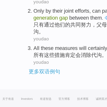
youdao
Only
by
their
joint
efforts
,
can
pa
generation
gap
between
them
.
只有
通过
他们
的
共同
努力
，
父母
沟
。
youdao
All
these
measures
will
certainl
所有
这些
措施
肯定
会
消除
代沟
。
youdao
更多双语例句
关于有道
Investors
有道智选
官方博客
技术博客
诚聘英