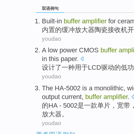
双语例句
Built-in
buffer
amplifier
for
ceram
内置的
缓冲
放大器
陶瓷
接收机
开
youdao
A
low
power
CMOS
buffer
ampli
in this paper.
设计了
一种
用于
LCD
驱动
的
低
功
youdao
The
HA
-
5002
is
a
monolithic
,
w
output
current
,
buffer
amplifier
.
的
HA
-
5002
是
一
款单片
，
宽带
放大器
。
youdao