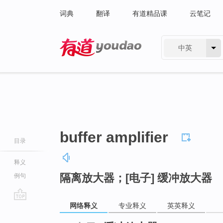
词典
翻译
有道精品课
云笔记
中英
有道 - 网易旗下搜索
buffer amplifier
目录
释义
隔离放大器；[电子] 缓冲放大器
例句
网络释义
专业释义
英英释义
go
top