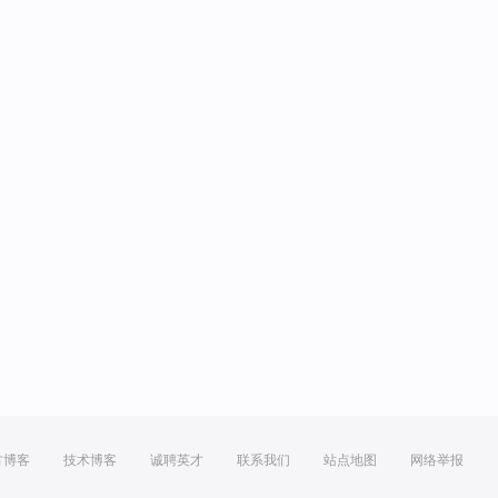
方博客
技术博客
诚聘英才
联系我们
站点地图
网络举报