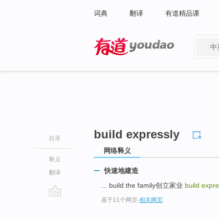
词典
翻译
有道精品课
中
有道 - 网易旗下搜索
build expressly
目录
网络释义
释义
快速地建造
翻译
... build the family创立家业
build expre
基于11个网页
-
相关网页
go
top