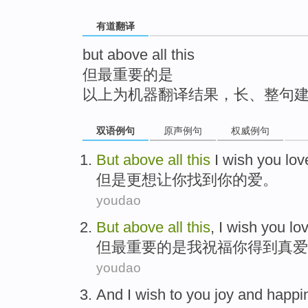
top
有道翻译
but above all this
但最重要的是
以上为机器翻译结果，长、整句
双语例句
原声例句
权威例句
But
above
all
this
I wish
you
lov
但是
更想让
你
找到
你的爱。
youdao
But
above
all
this
,
I
wish
you
lo
但
最
重要的
是
我
祝福
你
得到真爱
youdao
And I
wish
to
you
joy and
happi