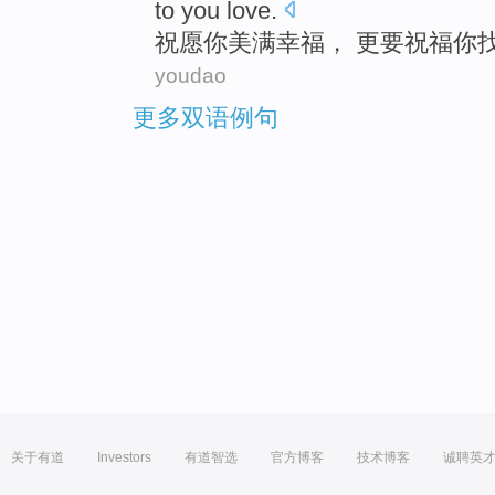
to you
love
.
祝愿
你
美满
幸福
，
更
要
祝福
你
youdao
更多双语例句
关于有道
Investors
有道智选
官方博客
技术博客
诚聘英