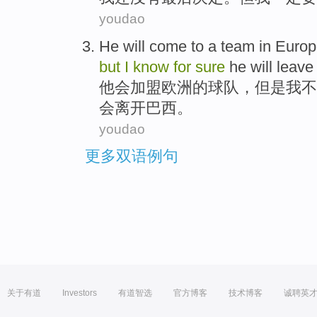
youdao
He
will
come to a
team
in
Europ
but
I
know
for
sure
he will
leave
他
会
加盟欧洲
的
球队
，
但是
我
不
会
离开
巴西
。
youdao
更多双语例句
关于有道
Investors
有道智选
官方博客
技术博客
诚聘英