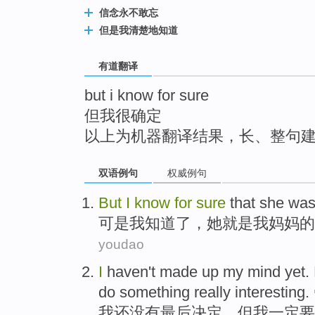
top
信念永不敢忘
但是我清楚地知道
有道翻译
but i know for sure
但我很确定
以上为机器翻译结果，长、整句
双语例句
权威例句
But
I
know
for
sure
that
she
wa
可是
我
知道
了
，
她
就是
我
妈妈
的
youdao
I
haven't
made
up my mind
yet
.
do
something
really
interesting
.
我
还
没有
最后决定
。
但
我
一定
要