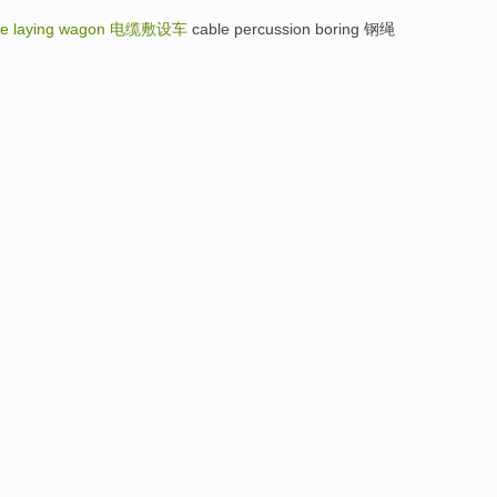
le laying wagon
电缆敷设车
cable percussion boring 钢绳