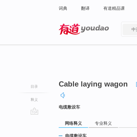
词典
翻译
有道精品课
中
有道 - 网易旗下搜索
Cable laying wagon
目录
释义
电缆敷设车
go
网络释义
专业释义
top
电缆敷设车