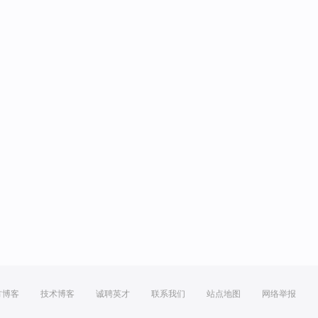
方博客
技术博客
诚聘英才
联系我们
站点地图
网络举报