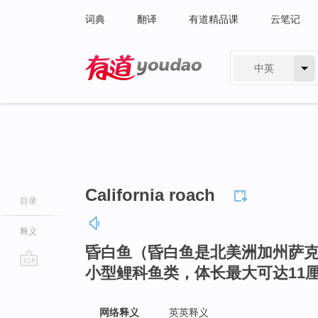
词典
翻译
有道精品课
云笔记
中英
有道 - 网易旗下搜索
California roach
目录
释义
昏白鱼（昏白鱼是北美洲加州萨克
小型鲤科鱼类，体长最大可达11
go
top
网络释义
英英释义