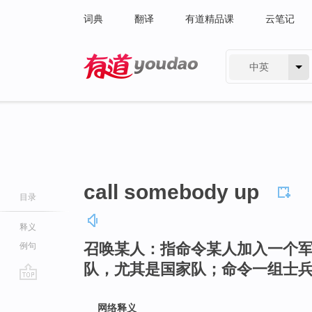
词典
翻译
有道精品课
云笔记
中英
有道 - 网易旗下搜索
call somebody up
目录
释义
召唤某人：指命令某人加入一个
例句
队，尤其是国家队；命令一组士
go
top
网络释义