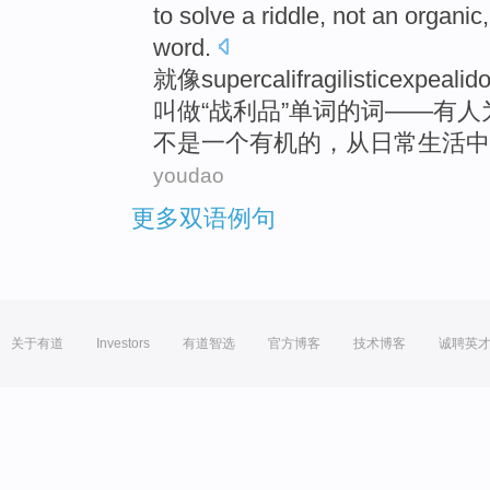
to
solve
a
riddle
,
not
an
organic
word
.
就像
supercalifragilisticexpealid
叫做
“
战利品
”
单词
的
词
——
有人
不是
一个
有机
的，从日常生活中
youdao
更多双语例句
关于有道
Investors
有道智选
官方博客
技术博客
诚聘英