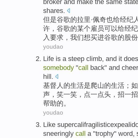
broker
and
make
the
same
stat
shares
.
但是
谷歌
的拉里·
佩奇
也给
经纪
许
，谷歌的
某个
雇员
可以
给经纪
入要求，
我们
想
买进
谷歌的
股份
youdao
Life
is
a
steep
climb
, and it doe
somebody
"
call
back
" and cheer
hill.
基督
人
的
生活
是
爬山
的
生活；如
声，笑一笑，点一
点头
，招一招
帮助的。
youdao
Like
supercalifragilisticexpealid
sneeringly
call
a
"
trophy
"
word
,