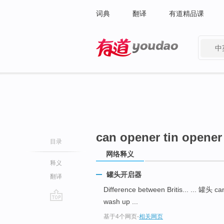
词典
翻译
有道精品课
中
有道 - 网易旗下搜索
can opener tin opener
目录
网络释义
释义
罐头开启器
翻译
Difference between Britis... ... 罐头 ca
wash up ...
go
基于4个网页
-
相关网页
top