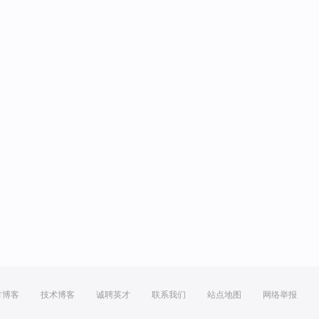
方博客
技术博客
诚聘英才
联系我们
站点地图
网络举报