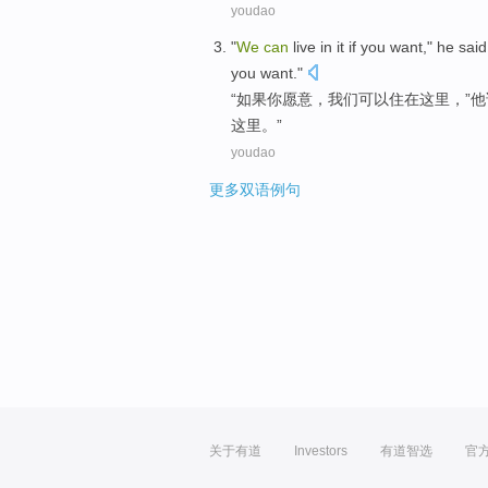
youdao
"
We
can
live
in
it
if
you
want
,"
he
said
you want."
“
如果
你
愿意
，
我们
可以
住
在
这里
，”
他
这里。”
youdao
更多双语例句
关于有道
Investors
有道智选
官