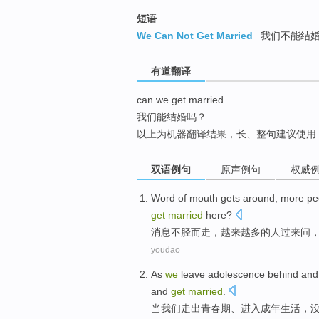
top
短语
We Can Not Get Married
我们不能结
有道翻译
can we get married
我们能结婚吗？
以上为机器翻译结果，长、整句建议使用
双语例句
原声例句
权威
Word
of
mouth gets around,
more
pe
get
married
here
?
消息不胫而走
，
越来越多
的
人
过来
问
，
youdao
As
we
leave
adolescence behind
an
and
get
married
.
当
我们
走出
青春期
、
进入
成年
生活
，