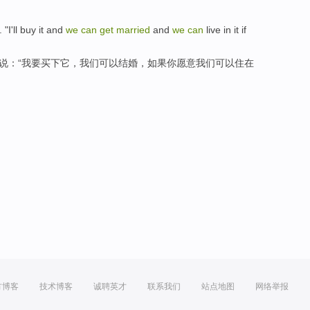
. "
I
'll buy
it
and
we
can
get
married
and
we
can
live in it if
说
：“
我
要买
下
它
，我们可以
结婚
，如果你愿意我们可以住在
方博客
技术博客
诚聘英才
联系我们
站点地图
网络举报