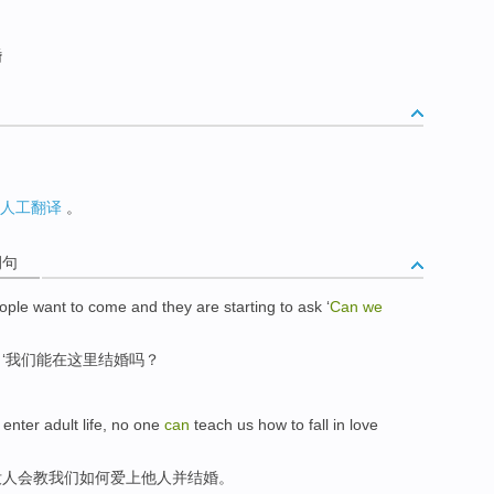
婚
人工翻译
。
例句
ople
want
to come and
they are starting to
ask
‘
Can
we
‘
我们
能
在这里
结婚
吗？
d
enter
adult
life
,
no
one
can
teach
us
how to
fall in love
没
人
会
教
我们
如何
爱上
他人
并
结婚
。