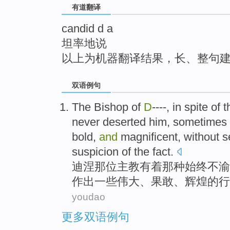
有道翻译
top
candid d a
坦率地说
以上为机器翻译结果，长、整句
双语例句
The Bishop
of
D
----, in spite
of
t
never deserted him,
sometimes
bold
,
and
magnificent
,
without
s
suspicion
of
the fact.
迪涅
那位
主教有着那种始终不渝
作出
一些
伟大
、
果敢
、
辉煌的
行
youdao
更多双语例句