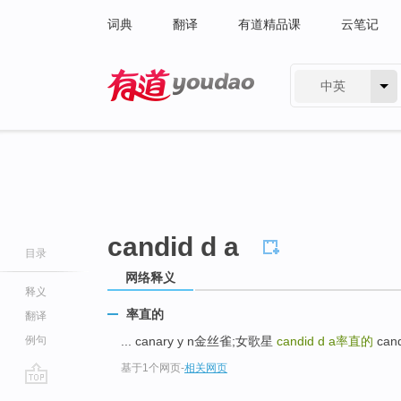
词典
翻译
有道精品课
云笔记
中英
有道 - 网易旗下搜索
candid d a
目录
网络释义
释义
率直的
翻译
例句
... canary y n金丝雀;女歌星
candid d a
率直的
can
基于1个网页
-
相关网页
go