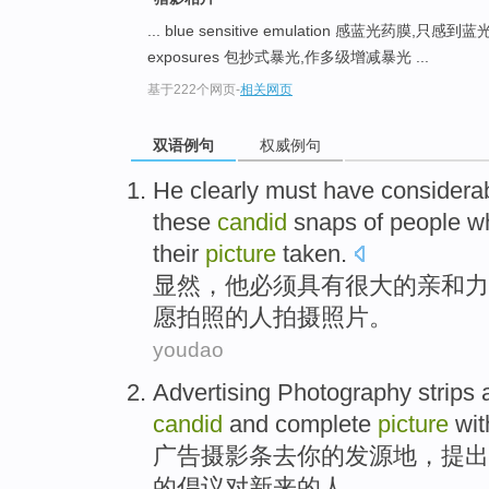
... blue sensitive emulation 感蓝光药膜,只感
exposures 包抄式暴光,作多级增减暴光 ...
基于222个网页
-
相关网页
双语例句
权威例句
He
clearly
must
have
considera
these
candid
snaps of
people w
their
picture
taken
.
显然
，
他
必须
具有
很大
的亲和力
愿
拍照
的
人拍摄照片。
youdao
Advertising
Photography
strips
candid
and
complete
picture
wit
广告
摄影
条
去
你
的
发源地
，
提出
的
倡议
对
新来
的人。