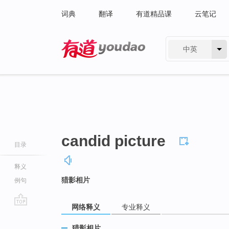
词典
翻译
有道精品课
云笔记
中英
有道 - 网易旗下搜索
candid picture
目录
释义
猎影相片
例句
网络释义
专业释义
go
top
猎影相片