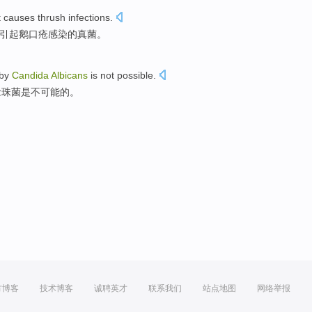
t
causes
thrush
infections
.
引起
鹅口疮
感染
的真菌。
by
Candida
Albicans
is
not
possible
.
念珠
菌
是
不
可能的
。
方博客
技术博客
诚聘英才
联系我们
站点地图
网络举报