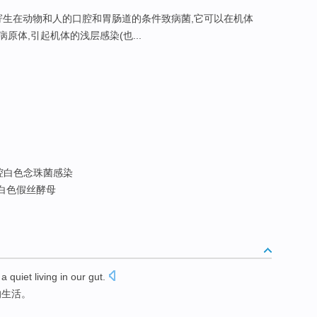
寄生在动物和人的口腔和胃肠道的条件致病菌,它可以在机体
体,引起机体的浅层感染(也...
腔白色念珠菌感染
 白色假丝酵母
a
quiet
living
in
our
gut.
的
生活
。