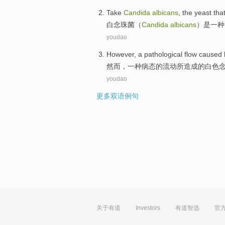
Take
Candida
albicans
, the yeast tha
白
念珠
菌（
Candida
albicans
）是一种
youdao
However
,
a
pathological
flow
caused 
然而
，
一种
病态
的
流动
所
造成
的白色
youdao
更多双语例句
关于有道
Investors
有道智选
官