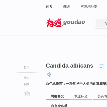
词典
翻译
有道精品课
中
有道 - 网易旗下搜索
Candida albicans
目录
释义
白色念珠菌：一种常见于人类消化道和泌
例句
网络释义
专业释义
英英
go
top
白色念珠菌