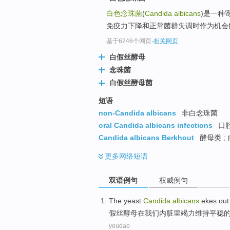
白色念珠菌
(
Candida albicans
)是一种
免疫力下降和正常菌群失调时作为机会病原
基于6246个网页
-
相关网页
白假丝酵母
念珠菌
白假丝酵母菌
短语
non-Candida albicans
非白念珠菌
oral Candida albicans infections
口
Candida albicans Berkhout
酵母类 ;
更多
网络短语
双语例句
权威例句
The
yeast
Candida
albicans
ekes out
假丝
酵母
在
我们
内脏
里
竭力
维持
平稳
youdao