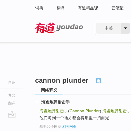
词典
翻译
有道精品课
云笔记
中英
有道 - 网易旗下搜索
cannon plunder
目录
网络释义
释义
海盗炮弹射击手
翻译
海盗炮弹射击手
(
Cannon Plunder
)
海盗炮弹射击手
他们每到一个地方都会将那里一扫而光.
go
基于50个网页
-
相关网页
top