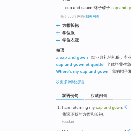
... cup and saucer杯子碟子
cap and g
基于350个网页
-
相关网页
方帽长袍
学位服
学位衣冠
短语
a cap and gown
结业典礼的礼服 ; 毕
cap and gown etiquette
全体毕业生急
Where's my cap and gown
我的帽子
更多
网络短语
双语例句
权威例句
I
am
returning
my
cap
and
gown
.
我
退还
我
的
方帽
和
长袍
。
youdao