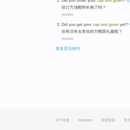
Did
you
order
your
cap
and
gown
?
你
订
方顶
帽
和
长袍
了吗？
youdao
Did
you
get
your
cap
and
gown
yet?
你
有没有
去拿
你
的
方帽
跟
礼服呢？
youdao
更多双语例句
关于有道
Investors
有道智选
官