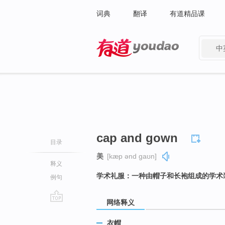
词典
翻译
有道精品课
中
有道 - 网易旗下搜索
cap and gown
目录
美
[kæp ənd ɡaʊn]
释义
学术礼服：一种由帽子和长袍组成的学术
例句
网络释义
go
top
衣帽