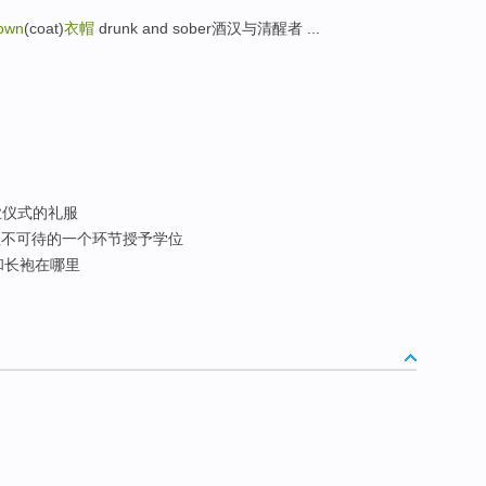
own
(coat)
衣帽
drunk and sober酒汉与清醒者 ...
业仪式的礼服
不可待的一个环节授予学位
和长袍在哪里