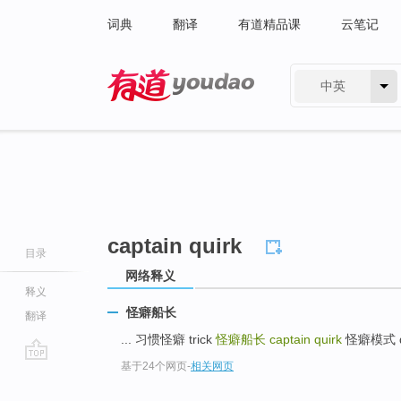
词典
翻译
有道精品课
云笔记
中英
有道 - 网易旗下搜索
captain quirk
目录
网络释义
释义
怪癖船长
翻译
... 习惯怪癖 trick
怪癖船长
captain quirk
怪癖模式 qui
基于24个网页
-
相关网页
go
top