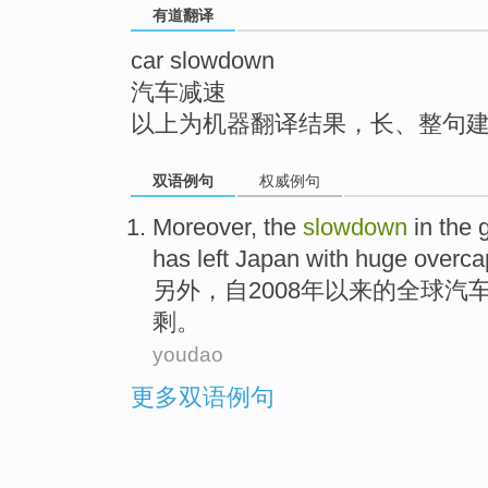
有道翻译
top
car slowdown
汽车减速
以上为机器翻译结果，长、整句
双语例句
权威例句
Moreover
, the
slowdown
in
the
has
left
Japan
with
huge
overca
另外
，
自
2008年以来
的
全球
汽
剩
。
youdao
更多双语例句