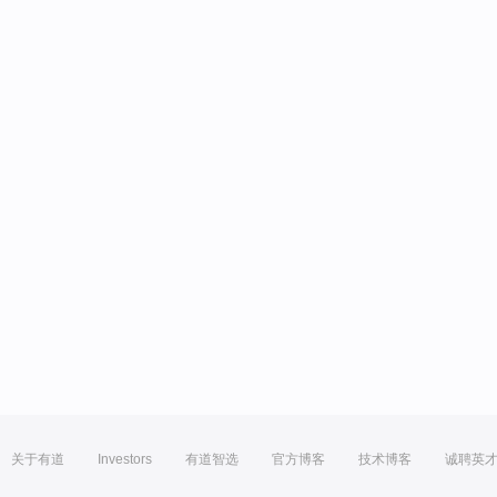
关于有道
Investors
有道智选
官方博客
技术博客
诚聘英