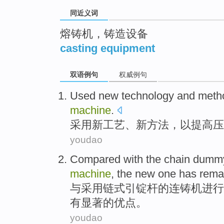
同近义词
熔铸机，铸造设备
casting equipment
双语例句
权威例句
Used
new
technology
and
meth
machine
.
采用
新
工艺
、新
方法
，以提高
压
youdao
Compared
with the
chain
dumm
machine
,
the
new
one
has
rema
与
采用
链式
引
锭
杆
的
连铸机
进行
有
显著的
优点。
youdao