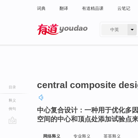
词典
翻译
有道精品课
云笔记
中英
有道 - 网易旗下搜索
central composite des
目录
释义
中心复合设计：一种用于优化多
例句
空间的中心和顶点处添加试验点
go
top
网络释义
专业释义
英英释义