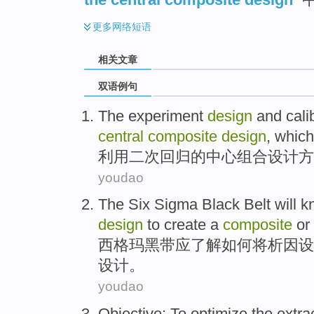
更多
网络短语
相关文章
双语例句
The
experiment
design
and
cali
central
composite
design
, which
利用
二次回归
的
中心
组合
设计
方
youdao
The Six Sigma
Black
Belt
will
k
design
to create a
composite
or
西格玛
黑
带
应
了解
如何
将
析
因
设
设计。
youdao
Objective
: To
optimize
the
extra